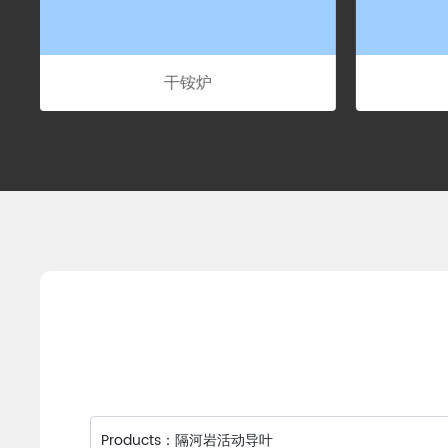
废包壳
连续过滤机
Products：
隔河岩活动导叶