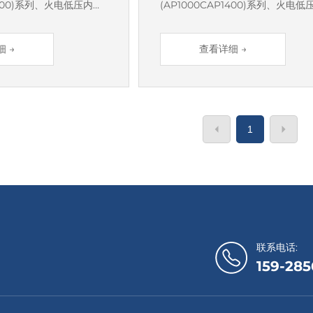
P1400)系列、火电低压内外
(AP1000CAP1400)系列、火电低
00MW)系列、定转子产
缸(50MW~1000MW)系列、定转
环、集气室、低压内缸、
品、隔板及内外环、集气室、低压
/燃机类部套的生产制
低压外缸等火电/燃机类部套的生产
 →
查看详细 →
约5000吨。
造、装配，年产量约5000吨。
1
联系电话:
159-285