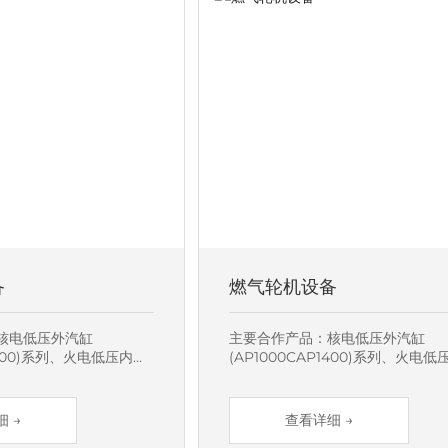
备
燃气轮机设备
核电低压外汽缸
主要合作产品：核电低压外汽缸
P1400)系列、火电低压内外
(AP1000CAP1400)系列、火电低
00MW)系列、定转子产
缸(50MW~1000MW)系列、定转
环、集气室、低压内缸、
品、隔板及内外环、集气室、低压
/燃机类部套的生产制
低压外缸等火电/燃机类部套的生产
 →
查看详细 →
约5000吨。
造、装配，年产量约5000吨。