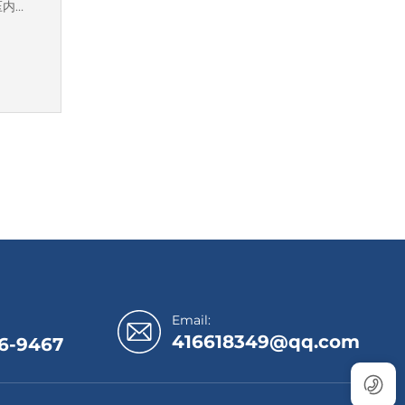
压内外
子产
内缸、
制
Email:
416618349@qq.com
6-9467