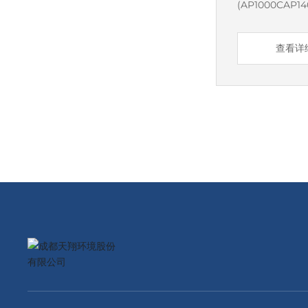
(AP1000CA
缸(50MW~10
品、隔板及内外
低压外缸等火电
查看详细
造、装配，年产量