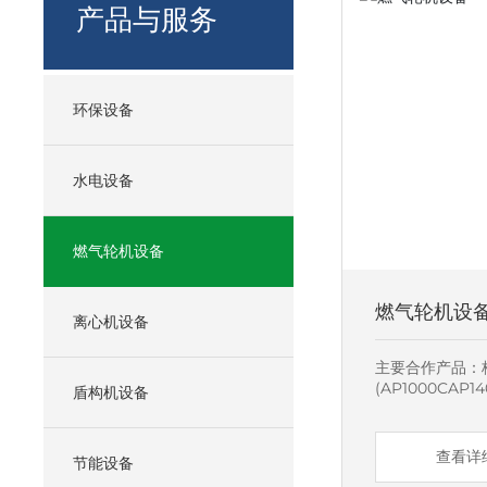
产品与服务
环保设备
水电设备
燃气轮机设备
燃气轮机设
离心机设备
主要合作产品：
(AP1000CA
盾构机设备
缸(50MW~10
品、隔板及内外
低压外缸等火电
查看详细
节能设备
造、装配，年产量