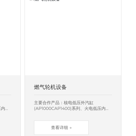
燃气轮机设备
主要合作产品：核电低压外汽缸
压内外
(AP1000CAP1400)系列、火电低压内外
子产
缸(50MW~1000MW)系列、定转子产
内缸、
品、隔板及内外环、集气室、低压内缸、
制
低压外缸等火电/燃机类部套的生产制
查看详细 →
造、装配，年产量约5000吨。